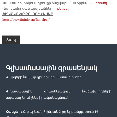
Փաստացի տոկոսադրույքի հաշվարկման օրինակ —
բեռնել
Վարկավորման պայմաններ —
բեռնել
ՖԻՆԱՆՍՆԵՐ ԲՈԼՈՐԻ ՀԱՄԱՐ
https://www.fininfo.am/finhelper/
Գլխամասային գրասենյակ
Վարկերի համար դիմեք մեր մասնաճյուղեր:
Գլխամասային գրասենյակում հաճախորդների
սպասարկում չենք իրականացնում:
Հասցե
` ՀՀ, ք.Երևան, Կիևյան 2-րդ նրբանցք, տուն 16