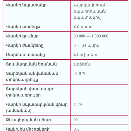
կ
Վարկի նպատակը
Վարկավորում
ա
սպառողական
յ
նպատակով
ի
ն
Վարկի արժույթ
ՀՀ դրամ
կ
ա
Վարկի գումար
30 000 — 1 500 000
զ
մ
Վարկի ժամկետը
3 — 24 ամիս
ա
կ
Մարման տեսակը
Անուիտետ
ե
Տրամադրման եղանակ
Առձեռն
ր
պ
Տարեկան անվանական
21.9 %
ո
տոկոսադրույք
ւ
թ
Տարեկան փաստացի
յ
տոկոսադրույքը
ո
ւ
Վարկի սպասարկման վճար
1.1%
ն
(ամսական)
Ձևակերպման վճար
0%
Կանխիկ միջոցների
0%