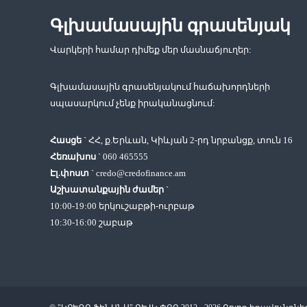
ա
ր
Գլխամասային գրասենյակ
կ
ա
Վարկերի համար դիմեք մեր մասնաճյուղեր:
յ
ի
Գլխամասային գրասենյակում հաճախորդների
ն
կ
սպասարկում չենք իրականացնում:
ա
զ
Հասցե
` ՀՀ, ք.Երևան, Կիևյան 2-րդ նրբանցք, տուն 16
մ
Հեռախոս
`
060 465555
ա
Էլ.փոստ
`
credo@credofinance.am
կ
ե
Աշխատանքային ժամեր
`
ր
10:00-19:00 երկուշաբթի-ուրբաթ
պ
10:30-16:00 շաբաթ
ո
ւ
թ
յ
ո
ւ