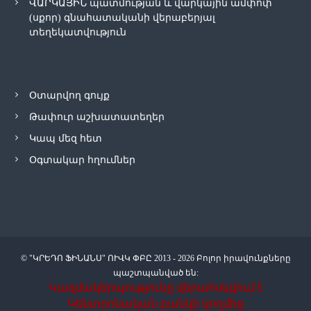
ՎԱՐԿԱՅԻՆ պատմության և վարկային ամփոփ
(սքոր) գնահատականի վերաբերյալ
տեղեկատվություն
Օտարվող գույք
Թափուր աշխատատեղեր
Կապ մեզ հետ
Օգտակար հղումներ
© "ԿՐԵԴՈ ՖԻՆԱՆՍ" ՈՒՎԿ ՓԲԸ 2013 - 2026 Բոլոր իրավունքները
պաշտպանված են:
Կազմակերպությունը վերահսկվում է
Կենտրոնական բանկի կողմից