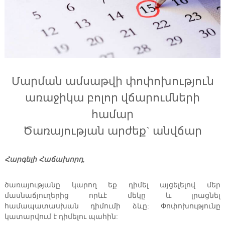
կ
ա
յ
ի
ն
կ
ա
զ
մ
Մարման ամսաթվի փոփոխություն
ա
կ
առաջիկա բոլոր վճարումների
ե
համար
ր
պ
Ծառայության արժեք` անվճար
ո
ւ
թ
յ
Հարգելի
Հաճախորդ
,
ո
ւ
ն
ծառայությանը կարող եք դիմել այցելելով մեր
մասնաճյուղերից որևէ մեկը և լրացնել
համապատասխան դիմումի ձևը: Փոփոխությունը
կատարվում է դիմելու պահին: