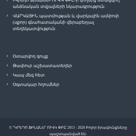
«Կրեդո Ֆինանս» ՈՒՎԿ ՓԲԸ-ի կողմից ստացվող
անձնական տվյալների նկարագրություն
ՎԱՐԿԱՅԻՆ պատմության և վարկային ամփոփ
(սքոր) գնահատականի վերաբերյալ
տեղեկատվություն
Օտարվող գույք
Թափուր աշխատատեղեր
Կապ մեզ հետ
Օգտակար հղումներ
© "ԿՐԵԴՈ ՖԻՆԱՆՍ" ՈՒՎԿ ՓԲԸ 2013 - 2026 Բոլոր իրավունքները
պաշտպանված են: