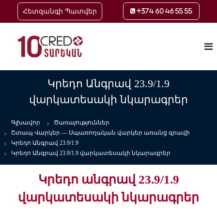
Հետզանգի Պատվեր
+374 60 46 55 55
S
Օ
Կ
k
ր
i
ն
ե
p
լ
դ
t
ա
ո
o
ֆ
Կրեդո Անգրավ 23.9/1.9
յ
c
ի
ն
վարկատեսակի նկարագրեր
ն
o
վ
ա
n
ն
ա
t
Գլխավոր
Ծառայություններ
ս
e
ր
Շտապ Վարկեր — Սպառողական վարկեր առանց գրավի
Ո
n
կ
Ւ
Կրեդո Անգրավ 23.9/1.9
t
Վ
Կրեդո Անգրավ 23.9/1.9 վարկատեսակի նկարագրեր
ե
Կ
ր
Փ
Կրեդո անգրավ 23.9/1.9
Բ
Ը
Վ
վարկատեսակի նկարագրեր
ա
ր