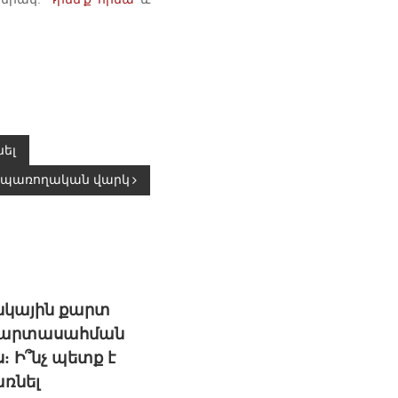
նել
Սպառողական վարկ
անկային քարտ
 արտասահման
ս: Ի՞նչ պետք է
առնել