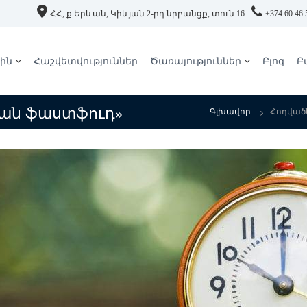
ՀՀ, ք.Երևան, Կիևյան 2-րդ նրբանցք, տուն 16
+374 60 46 
ին
Հաշվետվություններ
Ծառայություններ
Բլոգ
Բ
ան ֆաստֆուդ»
Գլխավոր
Հոդված