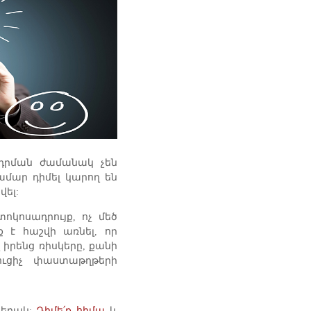
դրման ժամանակ չեն
մար դիմել կարող են
վել:
ոկոսադրույք, ոչ մեծ
 է հաշվի առնել, որ
իրենց ռիսկերը, քանի
ւցիչ փաստաթղթերի
երակ:
Դիմե՛ք հիմա
և