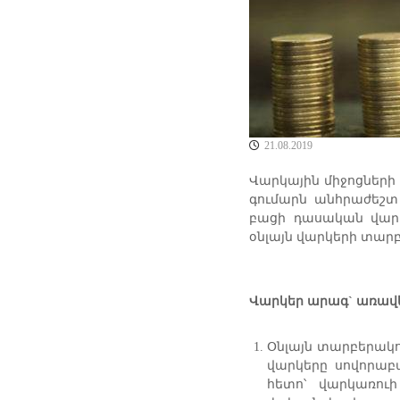
ա
ր
կ
ա
յ
ի
ն
կ
21.08.2019
ա
զ
Վարկային միջոցների
մ
գումարն անհրաժեշտ 
ա
բացի դասական վարկ
կ
օնլայն վարկերի տար
ե
ր
պ
ո
Վարկեր արագ` առավե
ւ
թ
Օնլայն տարբերակ
յ
վարկերը սովորաբ
ո
հետո՝ վարկառու
ւ