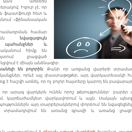
 կամ առձեռն
ակով: Իզուր չէ, որ
են ֆաստֆուդի հետ և
նում «ֆինանսական
րամադրման համար
ծ են
նվազագույն
ն պահանջներ և
ականում հիմք են
այտում լրացված
նջվում է միայն անձնագիր:
անելի են բոլորին
: Քանի որ առցանց վարերի տրամա
կանքներ, որևէ այլ փաստաթղթեր, այդ վարկատեսակի հա
տք է հաշվի առնել, որ ոչ բոլոր հայտերը կարող են բավարար
, որ արագ վարկերն ունեն որոշ թերություններ` բարձր տ
մ, կարճաժամկետ վարկավորում և այլն: Սակայն պետք
ություններն այդ տարբերակներով փորձում են նվազեցնել 
րը տրամադրվում են առանց գրավի և առանց լրացո
Կ-ն առաջարկում է
օնլայն արագ վարկերի
հարմար տարբ