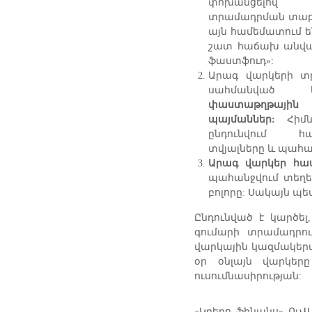
փոխանցելով
ն
տրամադրման տաբեր
այն համեմատում 
շատ հաճախ անվա
ֆաստֆուդ»:
Արագ վարկերի տ
սահմանվա
փաստաթղթայի
պայմաններ:
Հիմն
ընդունվում հ
տվյալները և պահա
Արագ վարկեր հաս
պահանջվում տեղե
բոլորը: Սակայն պե
Ընդունված է կարծել
գումարի տրամադրու
վարկային կազմակերպ
օր օնլայն վարկե
ուսումնասիրության:
«Կրեդո ֆինանս» ՈւՎ