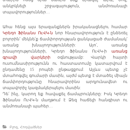
անկրկնելի շրջագայություն, անմոռանալի
տպավորություններ…
Ահա հենց այս երազանքներն իրականացնելու համար
Կրեդո Ֆինանս ՈւՎԿ-ն
նոր հնարավորություն է ընձեռել
բոլորին՝ մեկնե՛ք ճամփորդության ցանկացած ժամանակ՝
առանց խնայողությունների: Այո՛, առանց
խնայողությունների, Կրեդո Ֆինանս ՈւՎԿ-ի
առանց
գրավի վարկերի
օգնությամբ: Վարկի հայտի
ուսումնասիրությունն ու հաստատումը կատարվում է
ընդամենը 15 րոպեի ընթացքում: Այլևս պետք չէ
մտահոգվել գումարի մասին, այժմ պետք է մտածել միայն
ճամփորդությունը հնարավորինս արդյունավետ ու
տպավորիչ կազմակերպելու մասին:
Դե՛ ինչ, կարող եք հավաքել ճամպրուկները: Իսկ Կրեդո
Ֆինանս ՈւՎԿ-ն մաղթում է Ձեզ հաճելի հանգիստ ու
անմոռանալի պահեր…
,
Բլոգ
Հոդվածներ