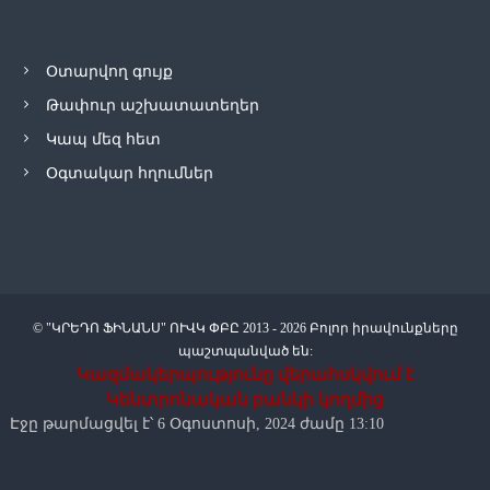
Օտարվող գույք
Թափուր աշխատատեղեր
Կապ մեզ հետ
Օգտակար հղումներ
© "ԿՐԵԴՈ ՖԻՆԱՆՍ" ՈՒՎԿ ՓԲԸ 2013 - 2026 Բոլոր իրավունքները
պաշտպանված են:
Կազմակերպությունը վերահսկվում է
Կենտրոնական բանկի կողմից
Էջը թարմացվել է՝ 6 Օգոստոսի, 2024 ժամը 13:10