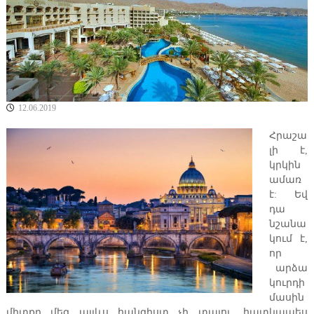
կ
ա
յ
ի
ն
կ
ա
զ
մ
12.06.2019
ա
կ
Հրաշա
ե
լի է,
ր
կրկին
պ
ամառ
ո
ւ
է: Եվ
թ
դա
յ
նշանա
ո
կում է,
ւ
որ
ն
արձա
կուրդի
մասին
միտքը մեզ այլևս հանգիստ չի տալու, հատկապես