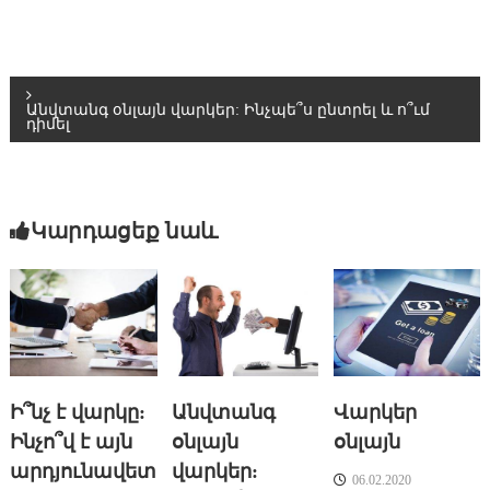
Գ
Անվտանգ օնլայն վարկեր: Ինչպե՞ս ընտրել և ո՞ւմ
դիմել
ր
ա
Կարդացեք նաև
ռ
ո
ւ
մ
Ի՞նչ է վարկը:
Անվտանգ
Վարկեր
ն
Ինչո՞վ է այն
օնլայն
օնլայն
արդյունավետ
վարկեր:
06.02.2020