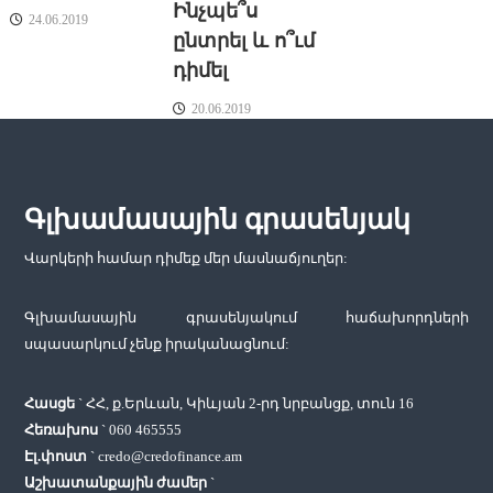
ե
Ինչպե՞ս
24.06.2019
ընտրել և ո՞ւմ
ր
դիմել
ի
20.06.2019
ն
ա
Գլխամասային գրասենյակ
վ
Վարկերի համար դիմեք մեր մասնաճյուղեր:
ա
Գլխամասային գրասենյակում հաճախորդների
ր
սպասարկում չենք իրականացնում:
կ
Հասցե
` ՀՀ, ք.Երևան, Կիևյան 2-րդ նրբանցք, տուն 16
Հեռախոս
`
060 465555
ո
Էլ.փոստ
`
credo@credofinance.am
Աշխատանքային ժամեր
`